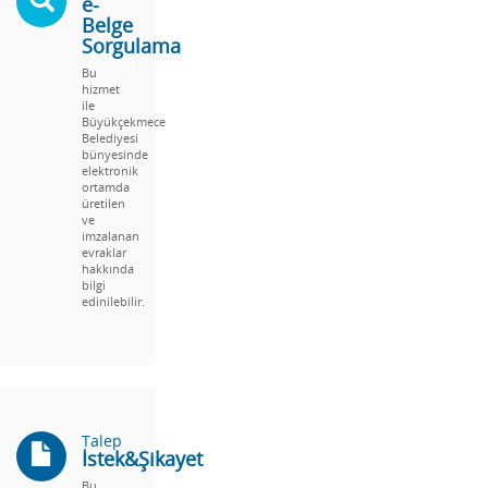
e-
Belge
Sorgulama
Bu
hizmet
ile
Büyükçekmece
Belediyesi
bünyesinde
elektronik
ortamda
üretilen
ve
imzalanan
evraklar
hakkında
bilgi
edinilebilir.
Talep
İstek&Şikayet
Bu