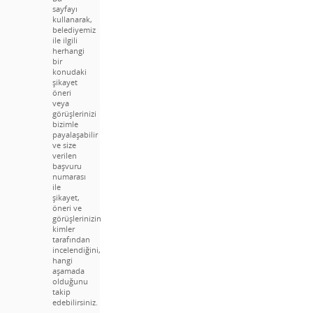
sayfayı
kullanarak,
belediyemiz
ile ilgili
herhangi
bir
konudaki
şikayet
öneri
veya
görüşlerinizi
bizimle
payalaşabilir
ve size
verilen
başvuru
numarası
ile
şikayet,
öneri ve
görüşlerinizin
kimler
tarafından
incelendiğini,
hangi
aşamada
olduğunu
takip
edebilirsiniz.